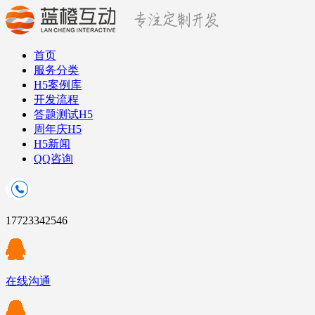
首页
服务分类
H5案例库
开发流程
答题测试H5
周年庆H5
H5新闻
QQ咨询
17723342546
在线沟通