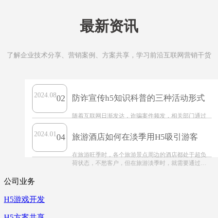
最新资讯
了解企业技术分享、营销案例、方案共享，学习前沿互联网营销干货
2024.08
02
防诈宣传h5知识科普的三种活动形式
随着互联网日渐发达，诈骗案件频发，相关部门通过
各类视频、动画、线上活动、表情包、小游戏等形式
的传播内容，做防诈骗知识科普传播形式出花样。但
2024.01
04
旅游酒店如何在淡季用H5吸引游客
依旧还是有人上当受骗，为了使防诈宣传更佳有效，
H5定制公司蓝橙
在旅游旺季时，各个旅游景点周边的酒店都处于超负
荷状态，不愁客户，但在旅游淡季时，就需要通过一
些宣传活动来拉客，并提供品牌知名度。
公司业务
H5游戏开发
H5方案共享