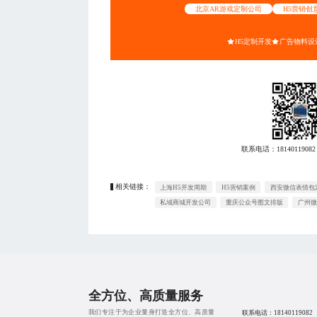
北京AR游戏定制公司
H5营销创
H5定制开发
广告物料设
联系电话：
18140119082
相关链接：
上海H5开发周期
H5营销案例
西安微信表情包
私域商城开发公司
重庆公众号图文排版
广州微
全方位、高质量服务
我们专注于为企业量身打造全方位、高质量
联系电话：
18140119082