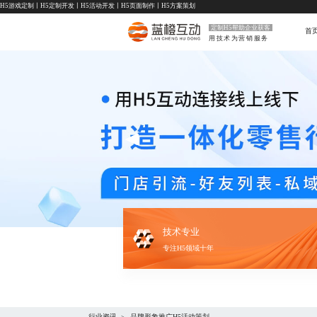
H5游戏定制
丨
H5定制开发
丨
H5活动开发
丨
H5页面制作
丨
H5方案策划
定制H5帮助企业获客
首
用技术为营销服务
技术专业
专注H5领域十年
行业资讯
品牌形象推广H5活动策划