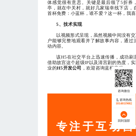
体感觉很有意思。关键是最后领了
5折券
亭，就在中关村，就好几家瑞幸线下店，
首杯免费：小蓝杯，谁不爱？这一杯，我喜
5、
技术实现
以视频形式呈现，虽然视频中间没有交
户能够完整地观看并了解故事内容，通过
动内容。
该
H5在社交平台上迅速传播，成功刷
借助故宫这个超级IP以及清宫剧的热度，
业的
H5开发公司
，欢迎咨询蓝橙客服。
— THE END
咨询热线
18140119082
服务
回到顶部
专注于互动营