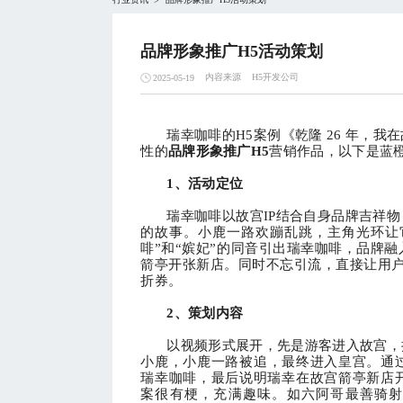
>
品牌形象推广H5活动策划
内容来源
H5开发公司
2025-05-19
瑞幸咖啡的
H5案例《乾隆 26 年，
性的
品牌形象推广
H5
营销作品，以下是蓝
1、活动定位
瑞幸咖啡以故宫
IP结合自身品牌吉祥
的故事。小鹿一路欢蹦乱跳，主角光环让
啡”和“嫔妃”的同音引出瑞幸咖啡，品牌
箭亭开张新店。同时不忘引流，直接让用户
折券。
2、
策划内容
以视频形式展开，先是游客进入故宫，
小鹿，小鹿一路被追，最终进入皇宫。通
瑞幸咖啡，最后说明瑞幸在故宫箭亭新店开
案很有梗，充满趣味。如六阿哥最善骑