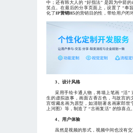
中；还有韩大人的 “好指法” 是因为中箭
笑点。在最后的分享页面上，设置了 “奉旨领
化了
IP营销
H5
的营销目的性，带给用户闭
3、
设计风格
采用手绘卡通人物，将墙上笔画
“活
生的虚拟故事，画面古香古色，与故宫的
宫馆藏名画为原型，如清朝著名画家郎世
上河图》等，制造了 “古画复活” 的惊喜点
4、用户体验
虽然是视频的形式，视频中间也没有交