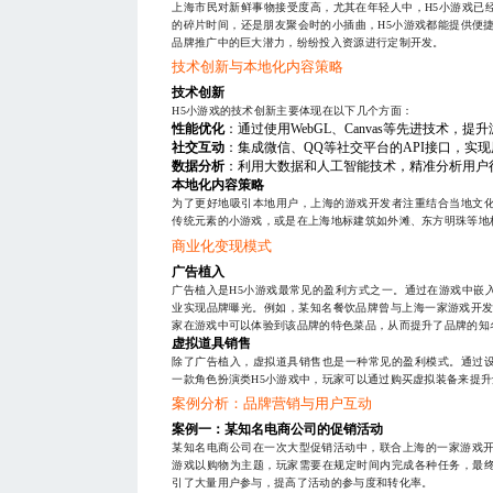
上海市民对新鲜事物接受度高，尤其在年轻人中，H5小游戏已
的碎片时间，还是朋友聚会时的小插曲，H5小游戏都能提供便
品牌推广中的巨大潜力，纷纷投入资源进行定制开发。
技术创新与本地化内容策略
技术创新
H5小游戏的技术创新主要体现在以下几个方面：
性能优化
：通过使用WebGL、Canvas等先进技术，
社交互动
：集成微信、QQ等社交平台的API接口，实
数据分析
：利用大数据和人工智能技术，精准分析用户
本地化内容策略
为了更好地吸引本地用户，上海的游戏开发者注重结合当地文
传统元素的小游戏，或是在上海地标建筑如外滩、东方明珠等地
商业化变现模式
广告植入
广告植入是H5小游戏最常见的盈利方式之一。通过在游戏中嵌
业实现品牌曝光。例如，某知名餐饮品牌曾与上海一家游戏开发
家在游戏中可以体验到该品牌的特色菜品，从而提升了品牌的知
虚拟道具销售
除了广告植入，虚拟道具销售也是一种常见的盈利模式。通过
一款角色扮演类H5小游戏中，玩家可以通过购买虚拟装备来提
案例分析：品牌营销与用户互动
案例一：某知名电商公司的促销活动
某知名电商公司在一次大型促销活动中，联合上海的一家游戏开
游戏以购物为主题，玩家需要在规定时间内完成各种任务，最
引了大量用户参与，提高了活动的参与度和转化率。