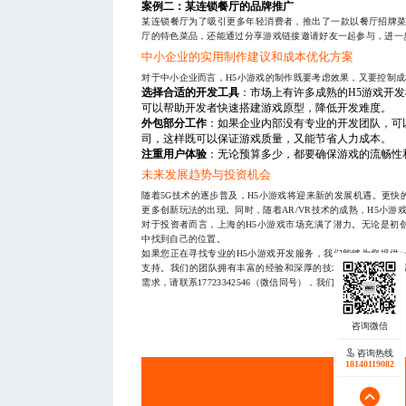
案例二：某连锁餐厅的品牌推广
某连锁餐厅为了吸引更多年轻消费者，推出了一款以餐厅招牌菜
厅的特色菜品，还能通过分享游戏链接邀请好友一起参与，进一
中小企业的实用制作建议和成本优化方案
对于中小企业而言，H5小游戏的制作既要考虑效果，又要控制
选择合适的开发工具
：市场上有许多成熟的H5游戏开发框架，如
可以帮助开发者快速搭建游戏原型，降低开发难度。
外包部分工作
：如果企业内部没有专业的开发团队，可
司，这样既可以保证游戏质量，又能节省人力成本。
注重用户体验
：无论预算多少，都要确保游戏的流畅性
未来发展趋势与投资机会
随着5G技术的逐步普及，H5小游戏将迎来新的发展机遇。更
更多创新玩法的出现。同时，随着AR/VR技术的成熟，H5小
对于投资者而言，上海的H5小游戏市场充满了潜力。无论是初
中找到自己的位置。
如果您正在寻找专业的H5小游戏开发服务，我们能够为您提供
支持。我们的团队拥有丰富的经验和深厚的技术实力，致力于
需求，请联系17723342546（微信同号），我们将竭诚为您服务
— THE END
咨询热线
18140119082
服务