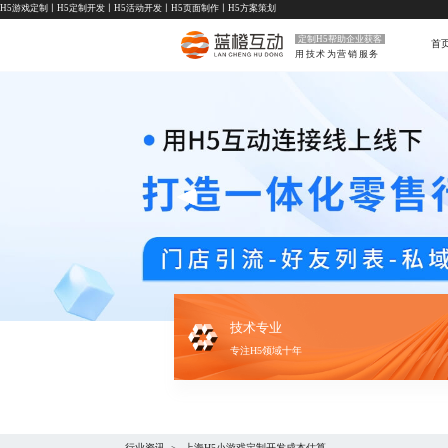
H5游戏定制
丨
H5定制开发
丨
H5活动开发
丨
H5页面制作
丨
H5方案策划
定制H5帮助企业获客
首
用技术为营销服务
技术专业
专注H5领域十年
行业资讯
上海H5小游戏定制开发成本估算