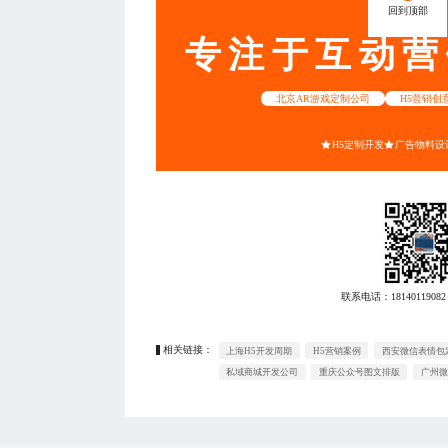
回到顶部
专注于互动营
北京AR游戏定制公司
H5营销创
H5定制开发
广告物料设
联系电话：
18140119082
相关链接：
上海H5开发周期
H5营销案例
西安微信表情包
私域商城开发公司
重庆公众号图文排版
广州微