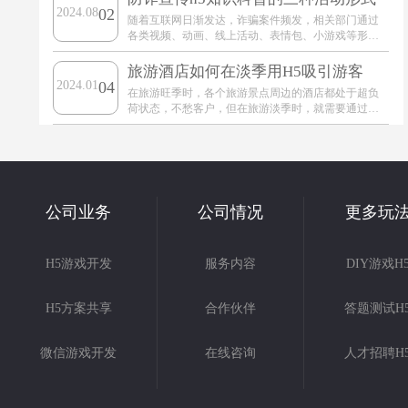
2024.08
02
随着互联网日渐发达，诈骗案件频发，相关部门通过
各类视频、动画、线上活动、表情包、小游戏等形式
的传播内容，做防诈骗知识科普传播形式出花样。但
依旧还是有人上当受骗，为了使防诈宣传更佳有效，
旅游酒店如何在淡季用H5吸引游客
H5定制公司蓝橙
2024.01
04
在旅游旺季时，各个旅游景点周边的酒店都处于超负
荷状态，不愁客户，但在旅游淡季时，就需要通过一
些宣传活动来拉客，并提供品牌知名度。
公司业务
公司情况
更多玩
H5游戏开发
服务内容
DIY游戏H
H5方案共享
合作伙伴
答题测试H
微信游戏开发
在线咨询
人才招聘H